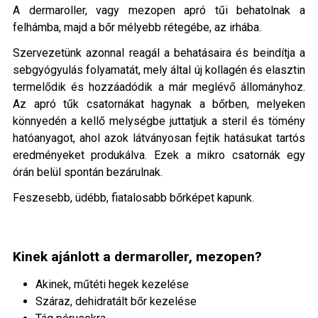
A dermaroller, vagy mezopen apró tűi behatolnak a
felhámba, majd a bőr mélyebb rétegébe, az irhába.
Szervezetünk azonnal reagál a behatásaira és beindítja a
sebgyógyulás folyamatát, mely által új kollagén és elasztin
termelődik és hozzáadódik a már meglévő állományhoz.
Az apró tűk csatornákat hagynak a bőrben, melyeken
könnyedén a kellő melységbe juttatjuk a steril és tömény
hatóanyagot, ahol azok látványosan fejtik hatásukat tartós
eredményeket produkálva. Ezek a mikro csatornák egy
órán belül spontán bezárulnak.
Feszesebb, üdébb, fiatalosabb bőrképet kapunk.
Kinek ajánlott a dermaroller, mezopen?
Akinek, műtéti hegek kezelése
Száraz, dehidratált bőr kezelése