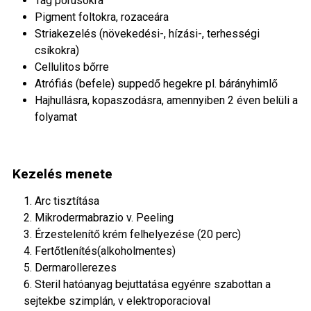
Tág pórusokra
Pigment foltokra, rozaceára
Striakezelés (növekedési-, hízási-, terhességi
csíkokra)
Cellulitos bőrre
Atrófiás (befele) suppedő hegekre pl. bárányhimlő
Hajhullásra, kopaszodásra, amennyiben 2 éven belüli a
folyamat
Kezelés menete
1. Arc tisztítása
2. Mikrodermabrazio v. Peeling
3. Érzestelenítő krém felhelyezése (20 perc)
4. Fertőtlenítés(alkoholmentes)
5. Dermarollerezes
6. Steril hatóanyag bejuttatása egyénre szabottan a
sejtekbe szimplán, v elektroporacioval