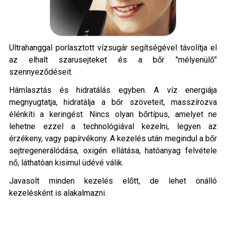
Ultrahanggal porlasztott vízsugár segítségével távolítja el
az elhalt szarusejteket és a bőr "mélyenülő"
szennyeződéseit.
Hámlasztás és hidratálás egyben. A víz energiája
megnyugtatja, hidratálja a bőr szöveteit, masszírozva
élénkíti a keringést. Nincs olyan bőrtípus, amelyet ne
lehetne ezzel a technológiával kezelni, legyen az
érzékeny, vagy papírvékony. A kezelés után megindul a bőr
sejtregenerálódása, oxigén ellátása, hatóanyag felvétele
nő, láthatóan kisimul üdévé válik.
Javasolt minden kezelés előtt, de lehet önálló
kezelésként is alakalmazni.