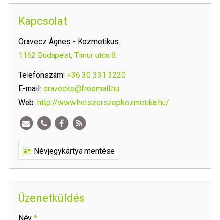
Kapcsolat
Oravecz Ágnes - Kozmetikus
1162 Budapest, Timur utca 8.
Telefonszám:
+36 30 331 3220
E-mail:
oravecke@freemail.hu
Web:
http://www.hetszerszepkozmetika.hu/
Névjegykártya mentése
Üzenetküldés
-
Név
*