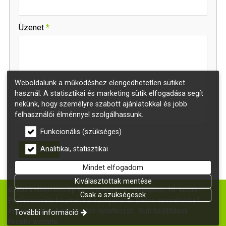
-
Üzenet
*
-
Weboldalunk a működéshez elengedhetetlen sütiket
-
használ. A statisztikai és marketing sütik elfogadása segít
nekünk, hogy személyre szabott ajánlatokkal és jobb
-
felhasználói élménnyel szolgálhassunk.
Funkcionális (szükséges)
Elküld
Analitikai, statisztikai
Mindet elfogadom
Kiválasztottak mentése
© 2025 Hétszerszép Kozmetika Kft. - Budapest, 16. kerület -
Csak a szükségesek
Professzinális kozmetikai szolgáltatás Belico termékekkel!
Impresszum
Adatvédelmi nyilatkozat
Süti beállítások
További információ
Kreatív website