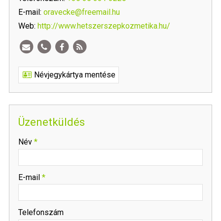
E-mail:
oravecke@freemail.hu
Web:
http://www.hetszerszepkozmetika.hu/
Névjegykártya mentése
Üzenetküldés
-
Név
*
-
E-mail
*
-
Telefonszám