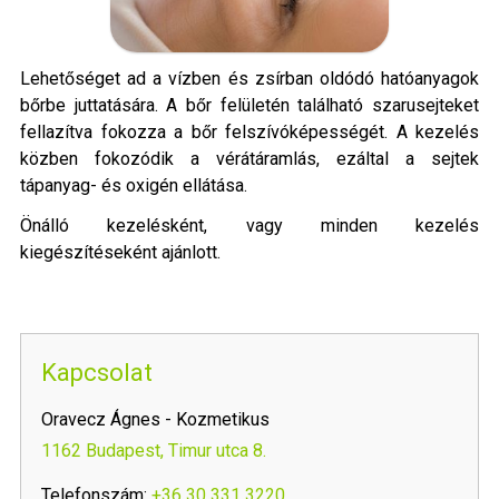
Lehetőséget ad a vízben és zsírban oldódó hatóanyagok
bőrbe juttatására. A bőr felületén található szarusejteket
fellazítva fokozza a bőr felszívóképességét. A kezelés
közben fokozódik a vérátáramlás, ezáltal a sejtek
tápanyag- és oxigén ellátása.
Önálló kezelésként, vagy minden kezelés
kiegészítéseként ajánlott.
Kapcsolat
Oravecz Ágnes - Kozmetikus
1162 Budapest, Timur utca 8.
Telefonszám:
+36 30 331 3220