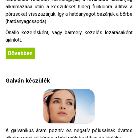
alkalmazása után a készüléket hideg funkcióra állítva a
pórusokat visszazárjuk, így a hatóanyagot bezárjuk a bőrbe
(hatóanyagcsapda).
Önálló kezelésként, vagy bármely kezelés lezárásaként
ajánlott.
Bővebben
Galván készülék
A galvanikus áram pozitív és negatív pólusainak óvatos
alkalmazásával képes a bőrt mélytisztítani és táplálni.