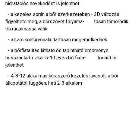
hidratációs novekedést is jelenthet.
- a kezelés során a bőr szerkezetében - 3D változás
figyelhető meg, a bőrszövet folyama- tosan tömörödik
és rugalmassá válik
- az arc kontúrvonalai tartósan megemelkednek
- a bőrfiatalítás látható és tapintható eredménye
hosszantartó. akár 5-10 éves bőrfiata- lodást is
jelenthet.
- 4-8-12 alakalmas kúraszerű kezelés javasolt, a bőr
állapotától függően, heti 2-3 alkalom