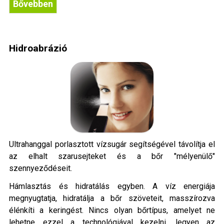
Bővebben
Hidroabrázió
Ultrahanggal porlasztott vízsugár segítségével távolítja el
az elhalt szarusejteket és a bőr "mélyenülő"
szennyeződéseit.
Hámlasztás és hidratálás egyben. A víz energiája
megnyugtatja, hidratálja a bőr szöveteit, masszírozva
élénkíti a keringést. Nincs olyan bőrtípus, amelyet ne
lehetne ezzel a technológiával kezelni, legyen az