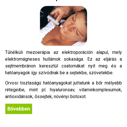
Tűnélküli mezoerápia az elektroporáción alapul, mely
elektromágneses hullámok sokasága. Ez az eljárás a
sejtmembránon keresztül csatornákat nyit meg és a
hatóanyagok így szívódnak be a sejtekbe, szövetekbe.
Orvosi tisztaságú hatóanyagokat juttatunk a bőr mélyebb
rétegeibe, mint pl. hiyaluronsav, vitaminkomplexumok,
antioxidánsok, őssejtek, növényi botoxot.
Bővebben