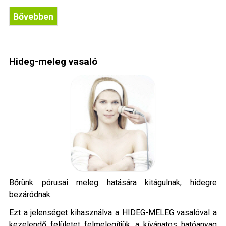
Bővebben
Hideg-meleg vasaló
Bőrünk pórusai meleg hatására kitágulnak, hidegre
bezáródnak.
Ezt a jelenséget kihasználva a HIDEG-MELEG vasalóval a
kezelendő felületet felmelegítjük, a kívánatos hatóanyag