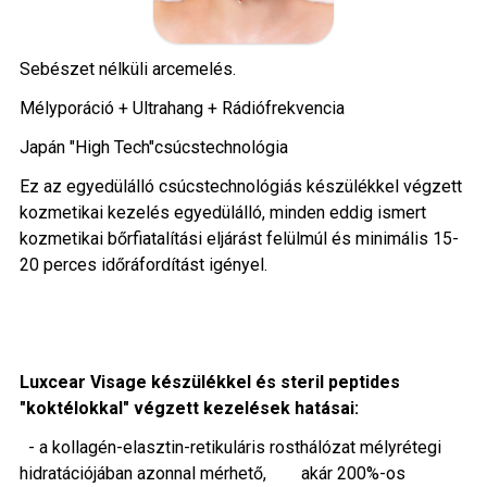
Sebészet nélküli arcemelés.
Mélyporáció + Ultrahang + Rádiófrekvencia
Japán "High Tech"csúcstechnológia
Ez az egyedülálló csúcstechnológiás készülékkel végzett
kozmetikai kezelés egyedülálló, minden eddig ismert
kozmetikai bőrfiatalítási eljárást felülmúl és minimális 15-
20 perces időráfordítást igényel.
Luxcear Visage készülékkel és steril peptides
"koktélokkal" végzett kezelések hatásai:
- a kollagén-elasztin-retikuláris rosthálózat mélyrétegi
hidratációjában azonnal mérhető, akár 200%-os