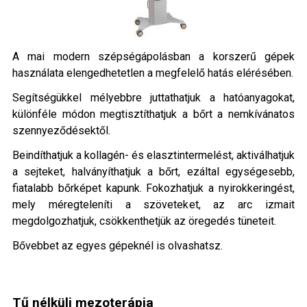
A mai modern szépségápolásban a korszerű gépek
használata elengedhetetlen a megfelelő hatás elérésében.
Segítségükkel mélyebbre juttathatjuk a hatóanyagokat,
különféle módon megtisztíthatjuk a bőrt a nemkívánatos
szennyeződésektől.
Beindíthatjuk a kollagén- és elasztintermelést, aktiválhatjuk
a sejteket, halványíthatjuk a bőrt, ezáltal egységesebb,
fiatalabb bőrképet kapunk. Fokozhatjuk a nyirokkeringést,
mely méregteleníti a szöveteket, az arc izmait
megdolgozhatjuk, csökkenthetjük az öregedés tüneteit.
Bővebbet az egyes gépeknél is olvashatsz.
Tű nélküli mezoterápia