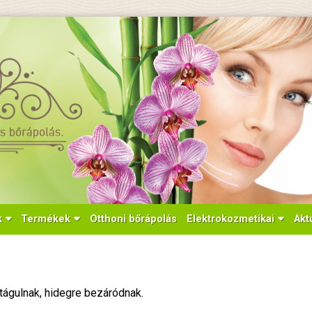
k
Termékek
Otthoni bőrápolás
Elektrokozmetikai
Akt
tágulnak, hidegre bezáródnak.