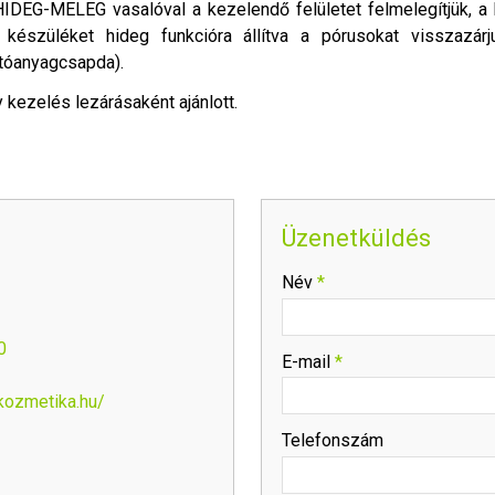
HIDEG-MELEG vasalóval a kezelendő felületet felmelegítjük, a 
készüléket hideg funkcióra állítva a pórusokat visszazárj
atóanyagcsapda).
 kezelés lezárásaként ajánlott.
Üzenetküldés
-
Név
*
-
0
E-mail
*
kozmetika.hu/
-
Telefonszám