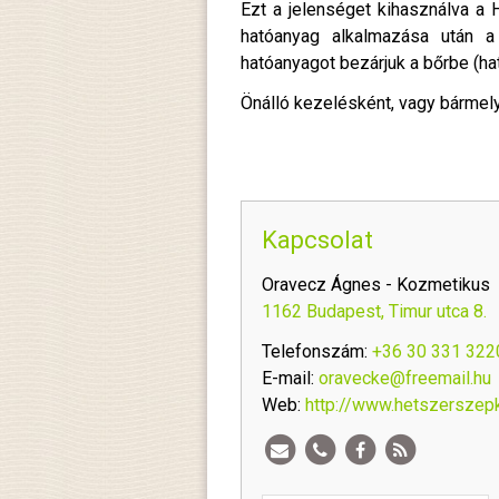
Ezt a jelenséget kihasználva a 
hatóanyag alkalmazása után a 
hatóanyagot bezárjuk a bőrbe (h
Önálló kezelésként, vagy bármely
Kapcsolat
Oravecz Ágnes - Kozmetikus
1162 Budapest, Timur utca 8.
Telefonszám:
+36 30 331 322
E-mail:
oravecke@freemail.hu
Web:
http://www.hetszerszep