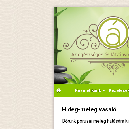
Kozmetikánk
Kezelése
Hideg-meleg vasaló
Bőrünk pórusai meleg hatására ki