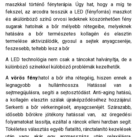
maszkkal történő fényterápia. Úgy hat, hogy a míg te
fekszel, az arcodra tesszük a LED (fényforrás) maszkot
és akülönböző színű orvosi ledeknek köszönhetően fény
sugarak hatolnak a bőr mélyebb rétegeibe, melyeknek
hatására a bőr természetes kollagén és elasztin
termelése aktivizálódik, gyosul a sejtek anyagcseréje,
feszesebb, teltebb lesz a bőr
A LED technológia nem csak a táncokat halványítja, de a
különböző színekkel külöböző problémák kezelhetők.
A
vörös
fény
:hatol a bőr irha rétegéig, hiszen ennek a
legnagyobb a hullámhossza. Hatással van a
sejtmegújulásra, segíti a sejtosztódást. Anti-aging hatású,
a kollagén elasztin szálak újraképződéséhez hozzájárul.
Serkenti a bőr vérkeringését, anyagcseréjét. Szárazabb,
idősebb bőrökre jótékony hatással van, az öregedési
folyamatokat lassítja, ezáltal a ráncok elleni harcban segít.
Tökéletes választás egyéb fiatalító, ránctalanító kezelések
után vagy akár egy arcmasszázs után relaxálásra,