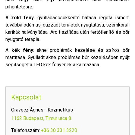
pihentetésre.
A
zöld fény
: gyulladáscsökkentő hatása régóta ismert,
továbbá ödémás, duzzadt területek nyugtatása, szemkörüli
karikák halványítása. Arc tisztítása után fertőtlenítő és bőr
nyugtató terápia.
A
kék fény
: akne problémák kezelése és zsíros bőr
mattítása. Gyulladt akne problémás bőr kezelésében nyújt
segítséget a LED kék fényének alkalmazása.
Kapcsolat
Oravecz Ágnes - Kozmetikus
1162 Budapest, Timur utca 8.
Telefonszám:
+36 30 331 3220