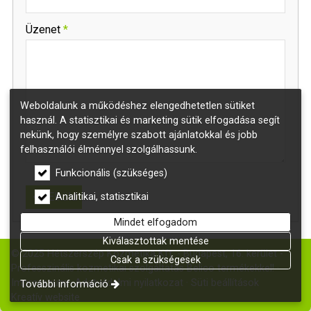
-
Üzenet
*
-
Weboldalunk a működéshez elengedhetetlen sütiket
-
használ. A statisztikai és marketing sütik elfogadása segít
nekünk, hogy személyre szabott ajánlatokkal és jobb
-
felhasználói élménnyel szolgálhassunk.
Funkcionális (szükséges)
Elküld
Analitikai, statisztikai
Mindet elfogadom
Kiválasztottak mentése
© 2025 Hétszerszép Kozmetika Kft. - Budapest, 16. kerület -
Csak a szükségesek
Professzinális kozmetikai szolgáltatás Belico termékekkel!
Impresszum
Adatvédelmi nyilatkozat
Süti beállítások
További információ
Kreatív website