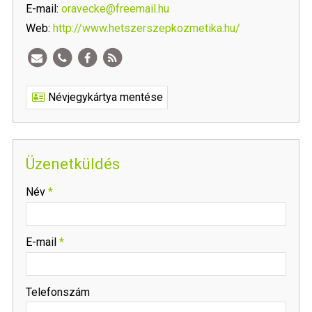
E-mail:
oravecke@freemail.hu
Web:
http://www.hetszerszepkozmetika.hu/
Névjegykártya mentése
Üzenetküldés
-
Név
*
-
E-mail
*
-
Telefonszám