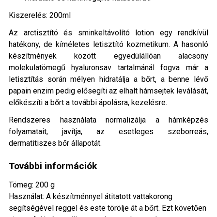
Kiszerelés: 200ml
Az arctisztító és sminkeltávolító lotion egy rendkívül
hatékony, de kíméletes letisztító kozmetikum. A hasonló
készítmények között egyedülállóan alacsony
molekulatömegű hyaluronsav tartalmánál fogva már a
letisztítás során mélyen hidratálja a bőrt, a benne lévő
papain enzim pedig elősegíti az elhalt hámsejtek leválását,
előkészíti a bőrt a további ápolásra, kezelésre.
Rendszeres használata normalizálja a hámképzés
folyamatait, javítja, az esetleges szeborreás,
dermatitiszes bőr állapotát.
További információk
Tömeg: 200 g
Használat: A készítménnyel átitatott vattakorong
segítségével reggel és este törölje át a bőrt. Ezt követően