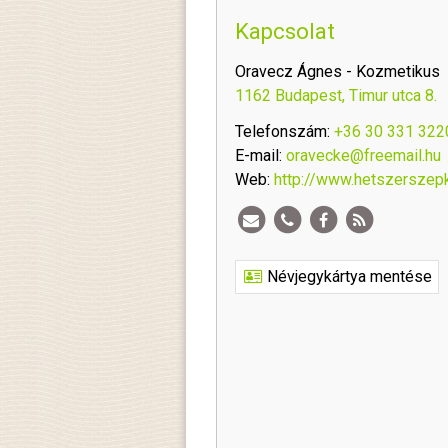
Kapcsolat
Oravecz Ágnes - Kozmetikus
1162 Budapest, Timur utca 8.
Telefonszám:
+36 30 331 322
E-mail:
oravecke@freemail.hu
Web:
http://www.hetszerszep
Névjegykártya mentése