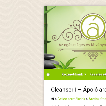
Kozmetikánk
Kezelése
Cleanser I – Ápoló arc
»
Belico termékeink
»
Arctisztítá