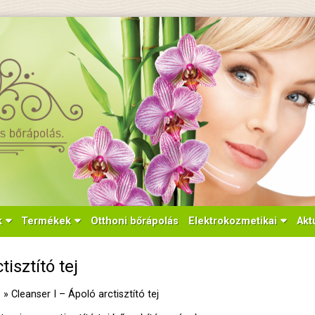
k
Termékek
Otthoni bőrápolás
Elektrokozmetikai
Akt
tisztító tej
s
»
Cleanser I – Ápoló arctisztító tej