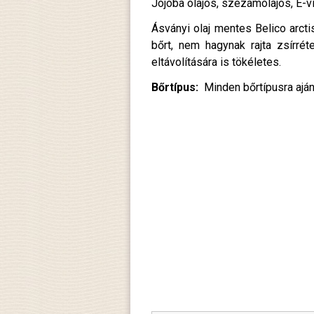
Jojoba olajos, szezámolajos, E-vit
Ásványi olaj mentes Belico arctis
bőrt, nem hagynak rajta zsírré
eltávolítására is tökéletes.
Bőrtípus:
Minden bőrtípusra ajánl