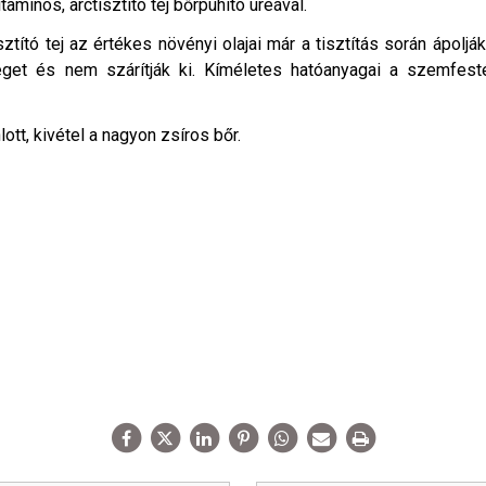
aminos, arctisztító tej bőrpuhító ureával.
ztító tej az értékes növényi olajai már a tisztítás során ápolják
teget és nem szárítják ki. Kíméletes hatóanyagai a szemfest
ott, kivétel a nagyon zsíros bőr.