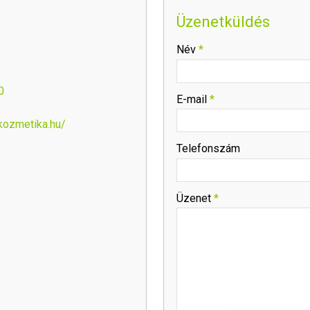
Üzenetküldés
-
Név
*
-
0
E-mail
*
kozmetika.hu/
-
Telefonszám
-
Üzenet
*
-
-
-