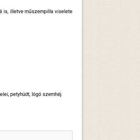
 is, illetve műszempilla viselete
elei, petyhüdt, lógó szemhéj.