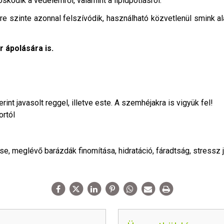
kodik a védelemről, valamint a lipidpótlásról.
e szinte azonnal felszívódik, használható közvetlenül smink alá
 ápolására is.
int javasolt reggel, illetve este. A szemhéjakra is vigyük fel!
ortól
, meglévő barázdák finomítása, hidratáció, fáradtság, stressz j