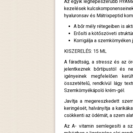
Az egyik legnépeszerűbb HYAM
kezelések kulcskomponenseinek
hyaluronsav és Mátrixpeptid ko
A bőr mély rétegeiben is aktí
Erősíti a kötőszöveti struktúr
Korrigálja a szemkörnyéken 
KISZERELÉS: 15 ML
A fáradtság, a stressz és az ö
jelentkeznek bőrtípustól és ne
igényeinek megfelelően kerül
összetételű, rendkívül lágy te
Szemkörnyékápoló krém-gél.
Javítja a megereszkedett szem
keringését, halványítja a karikáka
csökkenti az ödémát, a szem alatt
Az A- vitamin semlegesíti a sz