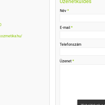
Üzenetküldés
-
Név
*
-
0
E-mail
*
kozmetika.hu/
-
Telefonszám
-
Üzenet
*
-
-
-