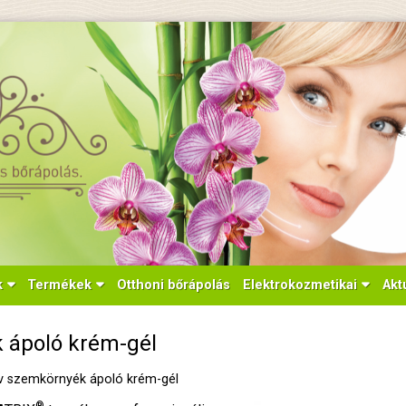
k
Termékek
Otthoni bőrápolás
Elektrokozmetikai
Akt
 ápoló krém-gél
ív szemkörnyék ápoló krém-gél
®