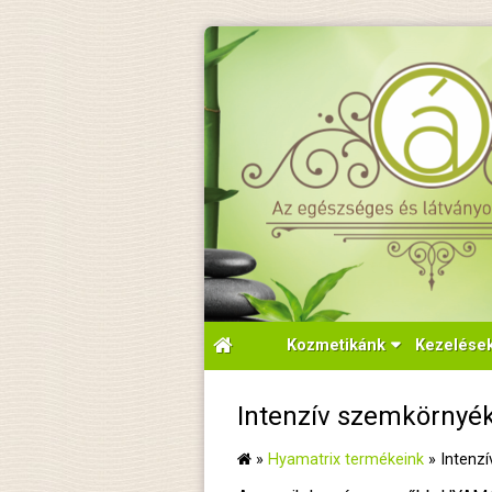
Kozmetikánk
Kezelése
Intenzív szemkörnyék
»
Hyamatrix termékeink
»
Intenz