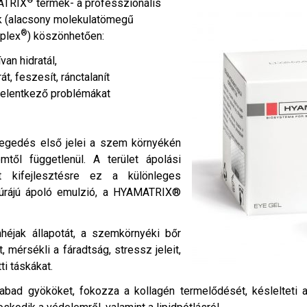
ATRIX
termék- a professzionális
 (alacsony molekulatömegű
®
mplex
) köszönhetően:
van hidratál,
át, feszesít, ránctalanít
jelentkező problémákat
regedés első jelei a szem környékén
mtől függetlenül. A terület ápolási
t kifejlesztésre ez a különleges
xtúrájú ápoló emulzió, a HYAMATRIX®
héjak állapotát, a szemkörnyéki bőr
t, mérsékli a fáradtság, stressz jeleit,
i táskákat.
abad gyököket, fokozza a kollagén termelődését, késlelteti a