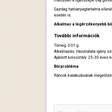
miközben a ligetszépe olaj gondos
Gazdag hatóanyagtartalma ellenér
esetén is.
Alkalmas a legérzékenyebb bőr
További információk
Tömeg: 0.01 g
Alkalmazás: Használata igény szer
Ajánlott korosztály: 25-30 éves k
Bőrprobléma
Ráncok kialakulásának megelőzése