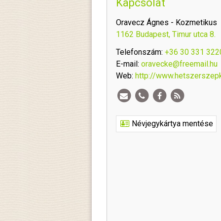
Kapcsolat
Oravecz Ágnes - Kozmetikus
1162 Budapest, Timur utca 8.
Telefonszám:
+36 30 331 322
E-mail:
oravecke@freemail.hu
Web:
http://www.hetszerszep
Névjegykártya mentése