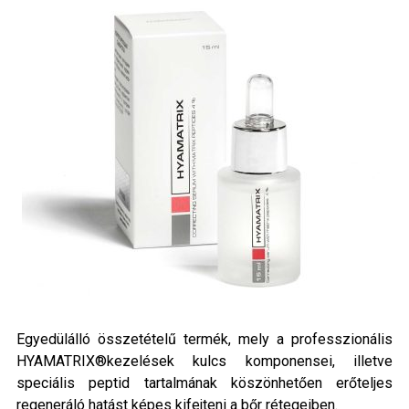
Egyedülálló összetételű termék, mely a professzionális
HYAMATRIX®kezelések kulcs komponensei, illetve
speciális peptid tartalmának köszönhetően erőteljes
regeneráló hatást képes kifejteni a bőr rétegeiben.