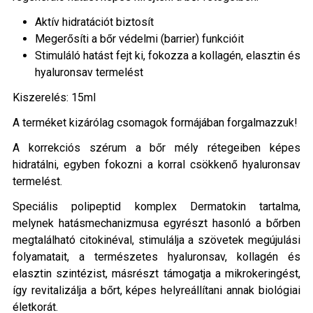
Aktív hidratációt biztosít
Megerősíti a bőr védelmi (barrier) funkcióit
Stimuláló hatást fejt ki, fokozza a kollagén, elasztin és
hyaluronsav termelést
Kiszerelés: 15ml
A terméket kizárólag csomagok formájában forgalmazzuk!
A korrekciós szérum a bőr mély rétegeiben képes
hidratálni, egyben fokozni a korral csökkenő hyaluronsav
termelést.
Speciális polipeptid komplex Dermatokin tartalma,
melynek hatásmechanizmusa egyrészt hasonló a bőrben
megtalálható citokinéval, stimulálja a szövetek megújulási
folyamatait, a természetes hyaluronsav, kollagén és
elasztin szintézist, másrészt támogatja a mikrokeringést,
így revitalizálja a bőrt, képes helyreállítani annak biológiai
életkorát.