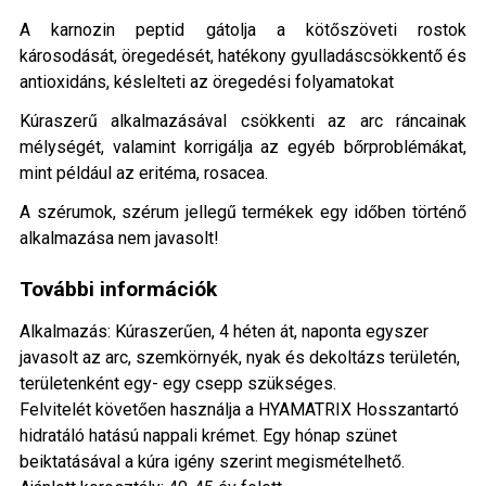
A karnozin peptid gátolja a kötőszöveti rostok
károsodását, öregedését, hatékony gyulladáscsökkentő és
antioxidáns, késlelteti az öregedési folyamatokat
Kúraszerű alkalmazásával csökkenti az arc ráncainak
mélységét, valamint korrigálja az egyéb bőrproblémákat,
mint például az eritéma, rosacea.
A szérumok, szérum jellegű termékek egy időben történő
alkalmazása nem javasolt!
További információk
Alkalmazás: Kúraszerűen, 4 héten át, naponta egyszer
javasolt az arc, szemkörnyék, nyak és dekoltázs területén,
területenként egy- egy csepp szükséges.
Felvitelét követően használja a HYAMATRIX Hosszantartó
hidratáló hatású nappali krémet. Egy hónap szünet
beiktatásával a kúra igény szerint megismételhető.