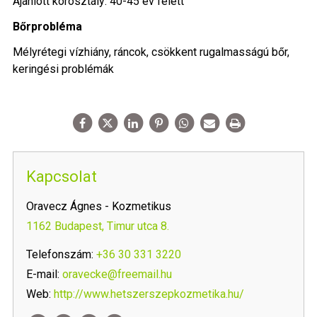
Ajánlott korosztály: 40-45 év felett
Bőrprobléma
Mélyrétegi vízhiány, ráncok, csökkent rugalmasságú bőr,
keringési problémák
Kapcsolat
Oravecz Ágnes - Kozmetikus
1162 Budapest, Timur utca 8.
Telefonszám:
+36 30 331 3220
E-mail:
oravecke@freemail.hu
Web:
http://www.hetszerszepkozmetika.hu/