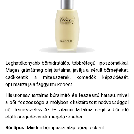
Leghatékonyabb bőrhidratálás, többrétegű liposzómákkal.
Magas gránátmag olaj tartalma, javítja a sérült bőrsejteket,
csökkentik a mitesszerek, komedók képződését,
optimalizálja a faggyúműködést.
Hialuronsav tartalma bőrsimító és feszesítő hatású, mivel
a bőr feszessége a mélyben elraktározott nedvességgel
nő. Természetes A- E- vitamin tartalma segít a bőr idő
előtti öregedésének megelőzésében.
Bőrtípus:
Minden bőrtípusra, alap bőrápolóként.