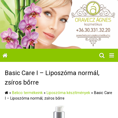
Basic Care I – Liposzóma normál,
zsíros bőrre
»
Belico termékeink
»
Liposzóma készítmények
»
Basic Care
I – Liposzóma normál, zsíros bőrre