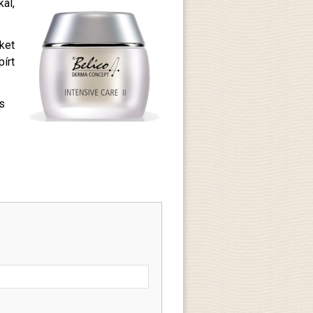
al,
ket
írt
s