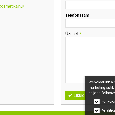
kozmetika.hu/
-
Telefonszám
-
Üzenet
*
-
-
-
Weboldalunk a m
marketing sütik
és jobb felhasz
Elküld
Funkcio
Analitika