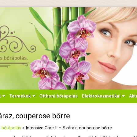
k
Termékek
Otthoni bőrápolás
Elektrokozmetikai
Akt
záraz, couperose bőrre
 bőrápolás
»
Intensive Care II – Száraz, couperose bőrre