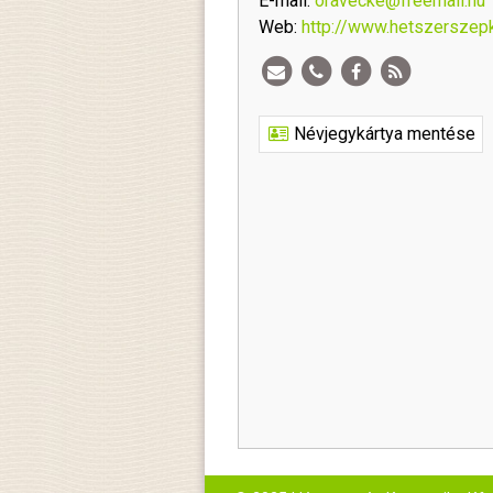
E-mail:
oravecke@freemail.hu
Web:
http://www.hetszerszep
Névjegykártya mentése