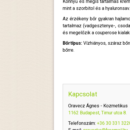
Könnyű és mégis tartalmas krém s
mint a szorbitol és a hyaluronsav.
Az érzékeny bőr gyakran hajlamo
tartalmaz (vadgesztenye-, csodab
és megelőzik a couperose kialak
Bőrtípus:
Vízhiányos, száraz bőr
bőrre.
Kapcsolat
Oravecz Ágnes - Kozmetikus
1162 Budapest, Timur utca 8.
Telefonszám:
+36 30 331 322