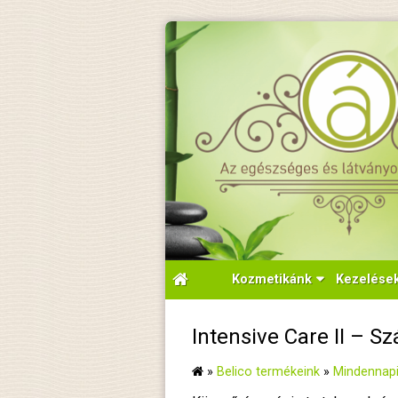
Kozmetikánk
Kezelése
Intensive Care II – S
»
Belico termékeink
»
Mindennapi