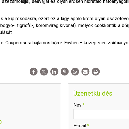
zezámolajjal, seavajjal és olyan erősen hidratáló hatóanyagokk
s a kipirosodásra, ezért ez a lágy ápoló krém olyan összetevő
ogyó-, tigrisfű-, körömvirág kivonat), melyek csökkentik a bőrp
ulását.
re. Couperosera hajlamos bőrre. Enyhén – közepesen zsírhiányo
Üzenetküldés
-
Név
*
-
0
E-mail
*