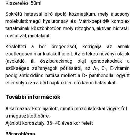
Kiszerelés: 50ml
Sokrétű hatással bíró ápoló kozmetikum, mely alacsony
molekulatömegű hyaluronsav és Mátrixpeptid® komplex
tartalmának köszönhetően mély rétegben, aktívan hidratál,
revitalizál, ránctalanít.
Késlelteti a bőr öregedését, korrigálja az annak
esetlegesen már kialakult jeleit. Az értékes növényi olajok
(avokádó, ill. őszibarackmag olaj) gondoskodnak a
szükséges zsíranyagok pótlásáról, az A-, C-, E-vitamin
pedig antioxidáns hatása mellett a D- panthenollal együtt
ellensúlyozza a bőrt napközben érő káros hatásokat.
További információk
Alkalmazás: Este ajánlott, simító mozdulatokkal vigyük fel
a megtisztított bőrre.
Ajánlott korosztály: 35- 40 éves kor felett
Bőrprobléma